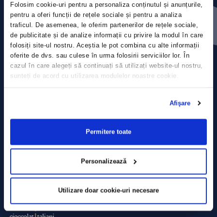
Folosim cookie-uri pentru a personaliza conținutul și anunțurile,
Contact
pentru a oferi funcții de rețele sociale și pentru a analiza
traficul. De asemenea, le oferim partenerilor de rețele sociale,
Comunicate de presă
de publicitate și de analize informații cu privire la modul în care
folosiți site-ul nostru. Aceștia le pot combina cu alte informații
Politica de confidențialitate
oferite de dvs. sau culese în urma folosirii serviciilor lor. În
cazul în care alegeți să continuați să utilizați website-ul nostru,
sunteți de acord cu utilizarea modulelor noastre cookie.
Politica de prelucrare a datelor
Termeni și condiții
Afişare
Declarația Cookie
Permitere toate
Personalizează
Utilizare doar cookie-uri necesare