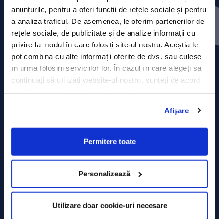
Contact
anunțurile, pentru a oferi funcții de rețele sociale și pentru
a analiza traficul. De asemenea, le oferim partenerilor de
Comunicate de presă
rețele sociale, de publicitate și de analize informații cu
privire la modul în care folosiți site-ul nostru. Aceștia le
Politica de confidențialitate
pot combina cu alte informații oferite de dvs. sau culese
în urma folosirii serviciilor lor. În cazul în care alegeți să
Politica de prelucrare a datelor
continuați să utilizați website-ul nostru, sunteți de acord
cu utilizarea modulelor noastre cookie.
Termeni și condiții
Afişare
Declarația Cookie
Permitere toate
Personalizează
Utilizare doar cookie-uri necesare