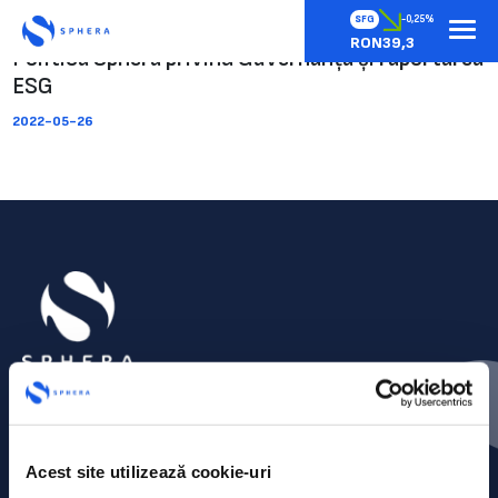
SFG
-0,25%
RON39,3
Politica Sphera privind Guvernanța și raportarea
ESG
2022-05-26
Acest site utilizează cookie-uri