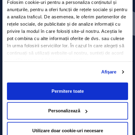
Folosim cookie-uri pentru a personaliza conținutul și
anunțurile, pentru a oferi funcții de rețele sociale și pentru
Contact
a analiza traficul. De asemenea, le oferim partenerilor de
rețele sociale, de publicitate și de analize informații cu
Comunicate de presă
privire la modul în care folosiți site-ul nostru. Aceștia le
pot combina cu alte informații oferite de dvs. sau culese
Politica de confidențialitate
în urma folosirii serviciilor lor. În cazul în care alegeți să
continuați să utilizați website-ul nostru, sunteți de acord
Politica de prelucrare a datelor
cu utilizarea modulelor noastre cookie.
Termeni și condiții
Afişare
Declarația Cookie
Permitere toate
Personalizează
Utilizare doar cookie-uri necesare