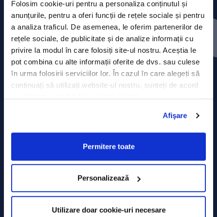
Folosim cookie-uri pentru a personaliza conținutul și
anunțurile, pentru a oferi funcții de rețele sociale și pentru
Contact
a analiza traficul. De asemenea, le oferim partenerilor de
rețele sociale, de publicitate și de analize informații cu
Comunicate de presă
privire la modul în care folosiți site-ul nostru. Aceștia le
pot combina cu alte informații oferite de dvs. sau culese
Politica de confidențialitate
în urma folosirii serviciilor lor. În cazul în care alegeți să
continuați să utilizați website-ul nostru, sunteți de acord
Politica de prelucrare a datelor
cu utilizarea modulelor noastre cookie.
Termeni și condiții
Afişare
Declarația Cookie
Permitere toate
Personalizează
Utilizare doar cookie-uri necesare