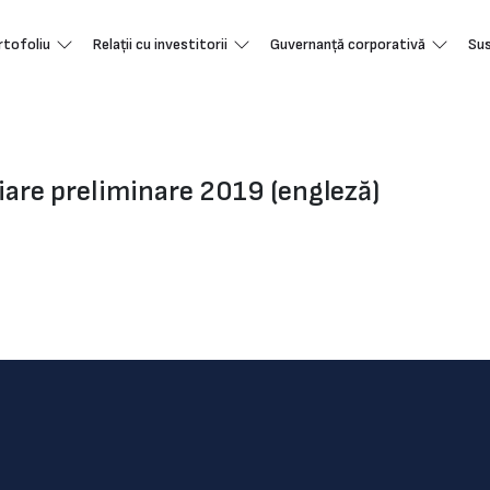
rtofoliu
Relații cu investitorii
Guvernanță corporativă
Sus
iare preliminare 2019 (engleză)