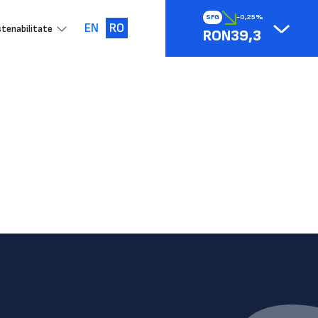
SFG
-0,25%
EN
RO
tenabilitate
RON39,3