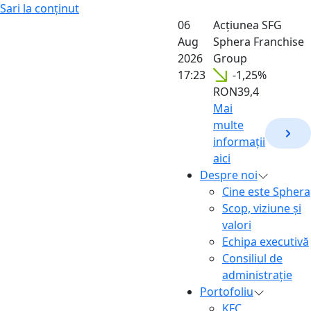
Sari la conținut
06
Acțiunea
SFG
Aug
Sphera Franchise
2026
Group
17:23
-1,25%
RON39,4
Mai
multe
informații
aici
Despre noi
Cine este Sphera
Scop, viziune și
valori
Echipa executivă
Consiliul de
administrație
Portofoliu
KFC