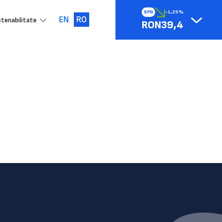
SFG
-1,25%
EN
RO
tenabilitate
RON39,4