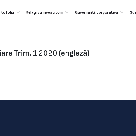
rtofoliu
Relații cu investitorii
Guvernanță corporativă
Sus
iare Trim. 1 2020 (engleză)