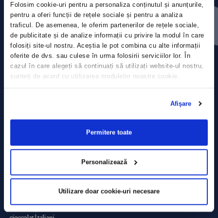
Folosim cookie-uri pentru a personaliza conținutul și anunțurile,
Contact
pentru a oferi funcții de rețele sociale și pentru a analiza
traficul. De asemenea, le oferim partenerilor de rețele sociale,
Comunicate de presă
de publicitate și de analize informații cu privire la modul în care
folosiți site-ul nostru. Aceștia le pot combina cu alte informații
Politica de confidențialitate
oferite de dvs. sau culese în urma folosirii serviciilor lor. În
cazul în care alegeți să continuați să utilizați website-ul nostru,
sunteți de acord cu utilizarea modulelor noastre cookie.
Politica de prelucrare a datelor
Termeni și condiții
Afişare
Declarația Cookie
Permitere toate
Personalizează
Utilizare doar cookie-uri necesare