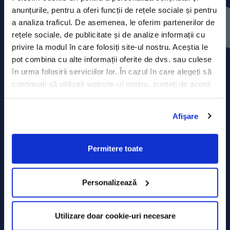
Contact
anunțurile, pentru a oferi funcții de rețele sociale și pentru
a analiza traficul. De asemenea, le oferim partenerilor de
Comunicate de presă
rețele sociale, de publicitate și de analize informații cu
privire la modul în care folosiți site-ul nostru. Aceștia le
Politica de confidențialitate
pot combina cu alte informații oferite de dvs. sau culese
în urma folosirii serviciilor lor. În cazul în care alegeți să
Politica de prelucrare a datelor
continuați să utilizați website-ul nostru, sunteți de acord
cu utilizarea modulelor noastre cookie.
Termeni și condiții
Afişare
Declarația Cookie
Permitere toate
Personalizează
Utilizare doar cookie-uri necesare