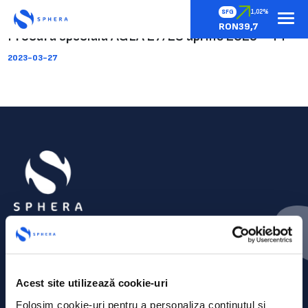
SFG
1,02%
RON39,7
Procura speciala AGEA 27/28 aprilie 2023 – PF
2023-03-27
Acest site utilizează cookie-uri
Folosim cookie-uri pentru a personaliza conținutul și