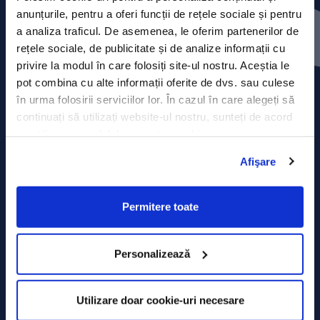
Contact
anunțurile, pentru a oferi funcții de rețele sociale și pentru
a analiza traficul. De asemenea, le oferim partenerilor de
Comunicate de presă
rețele sociale, de publicitate și de analize informații cu
privire la modul în care folosiți site-ul nostru. Aceștia le
Politica de confidențialitate
pot combina cu alte informații oferite de dvs. sau culese
în urma folosirii serviciilor lor. În cazul în care alegeți să
Politica de prelucrare a datelor
continuați să utilizați website-ul nostru, sunteți de acord
cu utilizarea modulelor noastre cookie.
Termeni și condiții
Afişare
Declarația Cookie
Permitere toate
Personalizează
Utilizare doar cookie-uri necesare