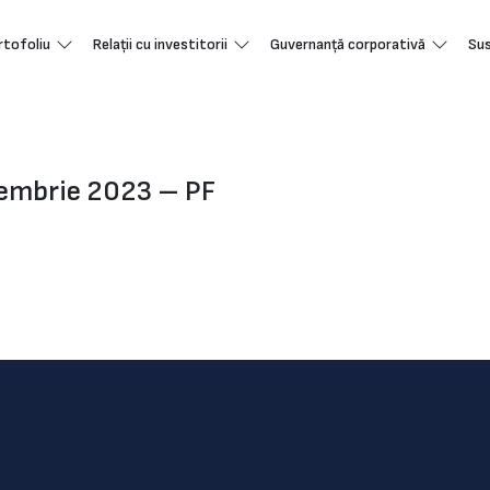
rtofoliu
Relații cu investitorii
Guvernanță corporativă
Sus
tembrie 2023 – PF