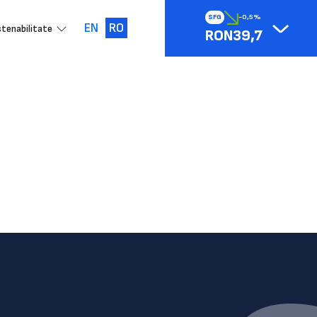
SFG
-0,5%
EN
RO
tenabilitate
RON39,7