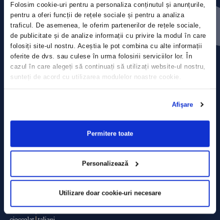
Folosim cookie-uri pentru a personaliza conținutul și anunțurile,
Contact
pentru a oferi funcții de rețele sociale și pentru a analiza
traficul. De asemenea, le oferim partenerilor de rețele sociale,
Comunicate de presă
de publicitate și de analize informații cu privire la modul în care
folosiți site-ul nostru. Aceștia le pot combina cu alte informații
Politica de confidențialitate
oferite de dvs. sau culese în urma folosirii serviciilor lor. În
cazul în care alegeți să continuați să utilizați website-ul nostru,
sunteți de acord cu utilizarea modulelor noastre cookie.
Politica de prelucrare a datelor
Termeni și condiții
Afişare
Declarația Cookie
Permitere toate
Personalizează
Utilizare doar cookie-uri necesare