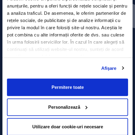
Contact
anunțurile, pentru a oferi funcții de rețele sociale și pentru
a analiza traficul. De asemenea, le oferim partenerilor de
Comunicate de presă
rețele sociale, de publicitate și de analize informații cu
privire la modul în care folosiți site-ul nostru. Aceștia le
Politica de confidențialitate
pot combina cu alte informații oferite de dvs. sau culese
în urma folosirii serviciilor lor. În cazul în care alegeți să
Politica de prelucrare a datelor
continuați să utilizați website-ul nostru, sunteți de acord
cu utilizarea modulelor noastre cookie.
Termeni și condiții
Afişare
Declarația Cookie
Permitere toate
Personalizează
Utilizare doar cookie-uri necesare