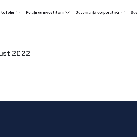
rtofoliu
Relații cu investitorii
Guvernanță corporativă
Sus
gust 2022