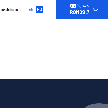
SFG
-0,5%
EN
RO
tenabilitate
RON39,7