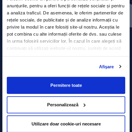
Contact
anunțurile, pentru a oferi funcții de rețele sociale și pentru
a analiza traficul. De asemenea, le oferim partenerilor de
Comunicate de presă
rețele sociale, de publicitate și de analize informații cu
privire la modul în care folosiți site-ul nostru. Aceștia le
Politica de confidențialitate
pot combina cu alte informații oferite de dvs. sau culese
în urma folosirii serviciilor lor. În cazul în care alegeți să
Politica de prelucrare a datelor
continuați să utilizați website-ul nostru, sunteți de acord
cu utilizarea modulelor noastre cookie.
Termeni și condiții
Afişare
Declarația Cookie
Permitere toate
Personalizează
Utilizare doar cookie-uri necesare