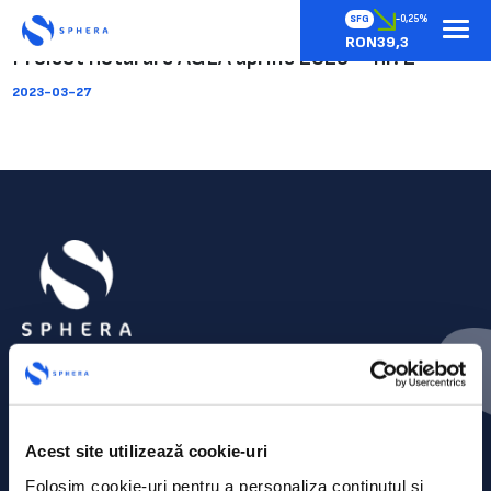
SFG
-0,25%
RON39,3
Proiect hotarare AGEA aprilie 2023 – nr. 2
2023-03-27
Acest site utilizează cookie-uri
Folosim cookie-uri pentru a personaliza conținutul și