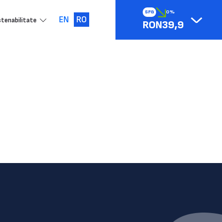
SFG
0%
EN
RO
tenabilitate
RON39,9