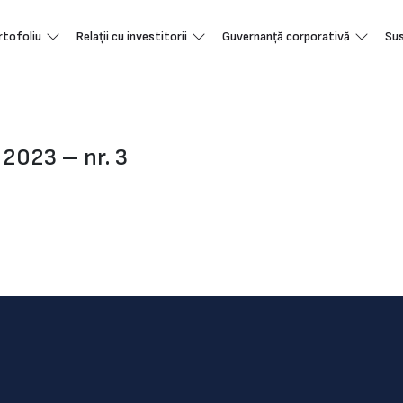
rtofoliu
Relații cu investitorii
Guvernanță corporativă
Sus
 2023 – nr. 3