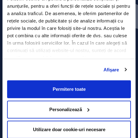
Contact
anunțurile, pentru a oferi funcții de rețele sociale și pentru
a analiza traficul. De asemenea, le oferim partenerilor de
Comunicate de presă
rețele sociale, de publicitate și de analize informații cu
privire la modul în care folosiți site-ul nostru. Aceștia le
Politica de confidențialitate
pot combina cu alte informații oferite de dvs. sau culese
în urma folosirii serviciilor lor. În cazul în care alegeți să
Politica de prelucrare a datelor
continuați să utilizați website-ul nostru, sunteți de acord
cu utilizarea modulelor noastre cookie.
Termeni și condiții
Afişare
Declarația Cookie
Permitere toate
Personalizează
Utilizare doar cookie-uri necesare