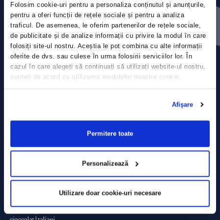
Folosim cookie-uri pentru a personaliza conținutul și anunțurile,
Contact
pentru a oferi funcții de rețele sociale și pentru a analiza
traficul. De asemenea, le oferim partenerilor de rețele sociale,
Comunicate de presă
de publicitate și de analize informații cu privire la modul în care
folosiți site-ul nostru. Aceștia le pot combina cu alte informații
Politica de confidențialitate
oferite de dvs. sau culese în urma folosirii serviciilor lor. În
cazul în care alegeți să continuați să utilizați website-ul nostru,
sunteți de acord cu utilizarea modulelor noastre cookie.
Politica de prelucrare a datelor
Termeni și condiții
Afişare
Declarația Cookie
Permitere toate
Personalizează
Utilizare doar cookie-uri necesare