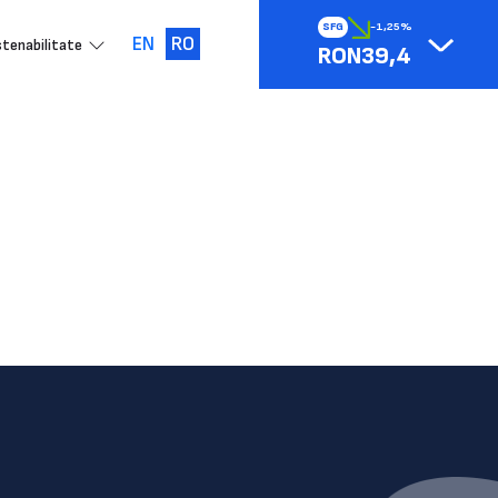
SFG
-1,25%
EN
RO
tenabilitate
RON39,4