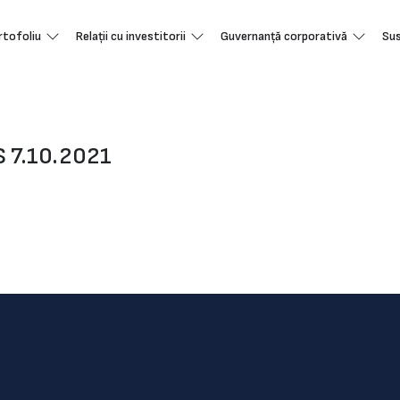
rtofoliu
Relații cu investitorii
Guvernanță corporativă
Sus
S 7.10.2021