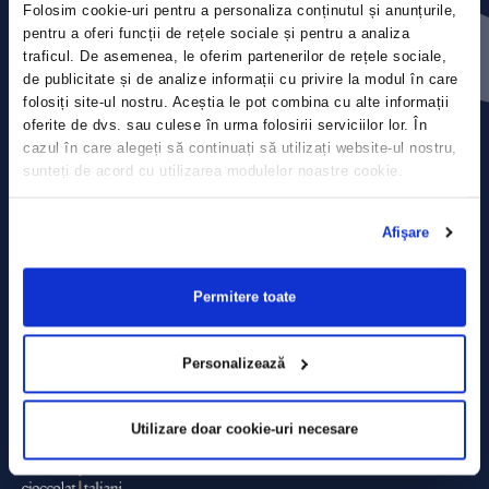
Folosim cookie-uri pentru a personaliza conținutul și anunțurile,
Contact
pentru a oferi funcții de rețele sociale și pentru a analiza
traficul. De asemenea, le oferim partenerilor de rețele sociale,
Comunicate de presă
de publicitate și de analize informații cu privire la modul în care
folosiți site-ul nostru. Aceștia le pot combina cu alte informații
Politica de confidențialitate
oferite de dvs. sau culese în urma folosirii serviciilor lor. În
cazul în care alegeți să continuați să utilizați website-ul nostru,
sunteți de acord cu utilizarea modulelor noastre cookie.
Politica de prelucrare a datelor
Termeni și condiții
Afişare
Declarația Cookie
Permitere toate
Personalizează
Utilizare doar cookie-uri necesare