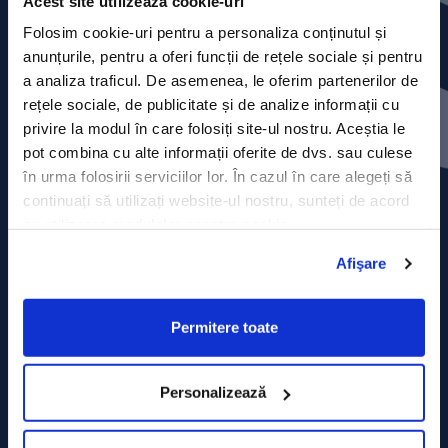
Acest site utilizează cookie-uri
Folosim cookie-uri pentru a personaliza conținutul și
anunțurile, pentru a oferi funcții de rețele sociale și pentru
a analiza traficul. De asemenea, le oferim partenerilor de
Contact
rețele sociale, de publicitate și de analize informații cu
privire la modul în care folosiți site-ul nostru. Aceștia le
Comunicate de presă
pot combina cu alte informații oferite de dvs. sau culese
în urma folosirii serviciilor lor. În cazul în care alegeți să
Politica de confidențialitate
continuați să utilizați website-ul nostru, sunteți de acord
cu utilizarea modulelor noastre cookie.
Politica de prelucrare a datelor
Afişare
Termeni și condiții
Permitere toate
Declarația Cookie
Personalizează