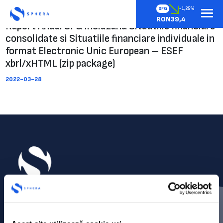
SFG
-1,25%
RON39,4
Raport Anual SFG incluzand Situatiile financiare
consolidate si Situatiile financiare individuale in
format Electronic Unic European – ESEF
xbrl/xHTML (zip package)
2022-03-28