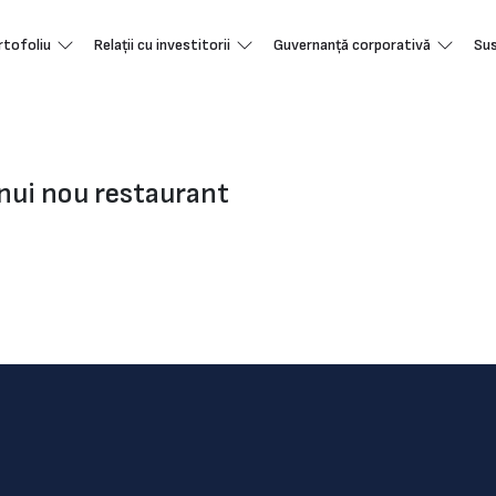
rtofoliu
Relații cu investitorii
Guvernanță corporativă
Sus
nui nou restaurant