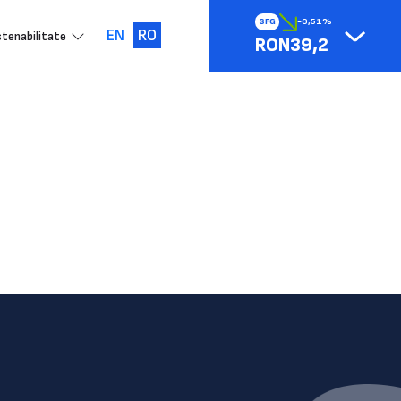
SFG
-0,51%
EN
RO
tenabilitate
RON39,2