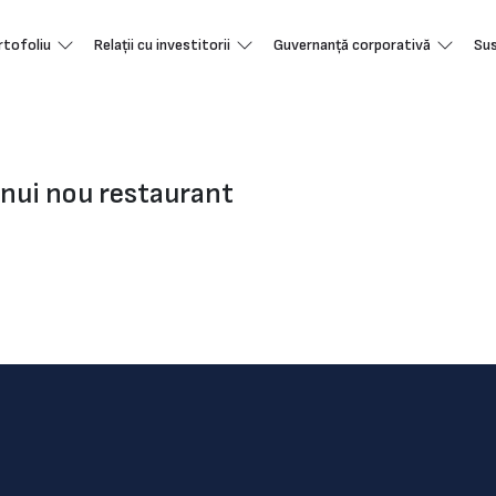
rtofoliu
Relații cu investitorii
Guvernanță corporativă
Sus
nui nou restaurant