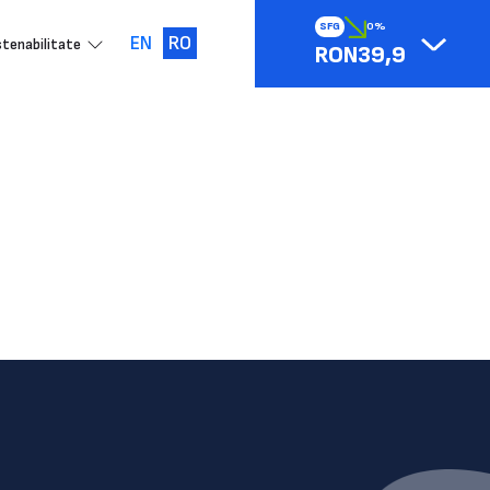
SFG
0%
EN
RO
tenabilitate
RON39,9