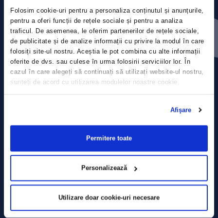
Folosim cookie-uri pentru a personaliza conținutul și anunțurile,
Contact
pentru a oferi funcții de rețele sociale și pentru a analiza
traficul. De asemenea, le oferim partenerilor de rețele sociale,
de publicitate și de analize informații cu privire la modul în care
Comunicate de presă
folosiți site-ul nostru. Aceștia le pot combina cu alte informații
oferite de dvs. sau culese în urma folosirii serviciilor lor. În
Politica de confidențialitate
cazul în care alegeți să continuați să utilizați website-ul nostru,
sunteți de acord cu utilizarea modulelor noastre cookie.
Politica de prelucrare a datelor
Afişare
Termeni și condiții
Declarația Cookie
Permitere toate
Personalizează
Utilizare doar cookie-uri necesare