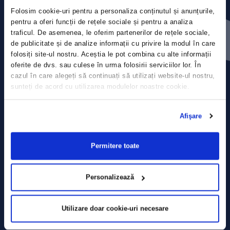
Folosim cookie-uri pentru a personaliza conținutul și anunțurile,
Contact
pentru a oferi funcții de rețele sociale și pentru a analiza
traficul. De asemenea, le oferim partenerilor de rețele sociale,
de publicitate și de analize informații cu privire la modul în care
Comunicate de presă
folosiți site-ul nostru. Aceștia le pot combina cu alte informații
oferite de dvs. sau culese în urma folosirii serviciilor lor. În
Politica de confidențialitate
cazul în care alegeți să continuați să utilizați website-ul nostru,
sunteți de acord cu utilizarea modulelor noastre cookie.
Politica de prelucrare a datelor
Afişare
Termeni și condiții
Declarația Cookie
Permitere toate
Personalizează
Utilizare doar cookie-uri necesare