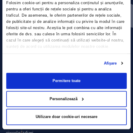
Folosim cookie-uri pentru a personaliza conținutul și anunțurile,
Contact
pentru a oferi funcții de rețele sociale și pentru a analiza
traficul. De asemenea, le oferim partenerilor de rețele sociale,
Comunicate de presă
de publicitate și de analize informații cu privire la modul în care
folosiți site-ul nostru. Aceștia le pot combina cu alte informații
Politica de confidențialitate
oferite de dvs. sau culese în urma folosirii serviciilor lor. În
cazul în care alegeți să continuați să utilizați website-ul nostru,
sunteți de acord cu utilizarea modulelor noastre cookie.
Politica de prelucrare a datelor
Termeni și condiții
Afişare
Declarația Cookie
Permitere toate
Personalizează
Utilizare doar cookie-uri necesare