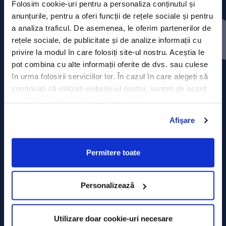
Folosim cookie-uri pentru a personaliza conținutul și
anunțurile, pentru a oferi funcții de rețele sociale și pentru
Contact
a analiza traficul. De asemenea, le oferim partenerilor de
rețele sociale, de publicitate și de analize informații cu
Comunicate de presă
privire la modul în care folosiți site-ul nostru. Aceștia le
pot combina cu alte informații oferite de dvs. sau culese
Politica de confidențialitate
în urma folosirii serviciilor lor. În cazul în care alegeți să
continuați să utilizați website-ul nostru, sunteți de acord
Politica de prelucrare a datelor
cu utilizarea modulelor noastre cookie.
Termeni și condiții
Afişare
Declarația Cookie
Permitere toate
Personalizează
Utilizare doar cookie-uri necesare