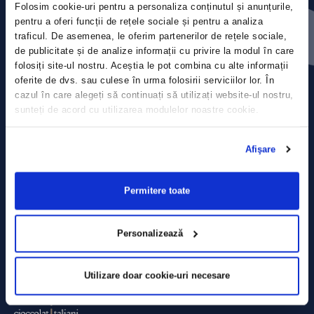
Folosim cookie-uri pentru a personaliza conținutul și anunțurile,
Contact
pentru a oferi funcții de rețele sociale și pentru a analiza
traficul. De asemenea, le oferim partenerilor de rețele sociale,
Comunicate de presă
de publicitate și de analize informații cu privire la modul în care
folosiți site-ul nostru. Aceștia le pot combina cu alte informații
Politica de confidențialitate
oferite de dvs. sau culese în urma folosirii serviciilor lor. În
cazul în care alegeți să continuați să utilizați website-ul nostru,
sunteți de acord cu utilizarea modulelor noastre cookie.
Politica de prelucrare a datelor
Termeni și condiții
Afişare
Declarația Cookie
Permitere toate
Personalizează
Utilizare doar cookie-uri necesare