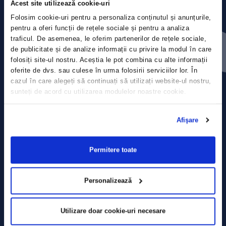
Acest site utilizează cookie-uri
Folosim cookie-uri pentru a personaliza conținutul și anunțurile,
pentru a oferi funcții de rețele sociale și pentru a analiza
Contact
traficul. De asemenea, le oferim partenerilor de rețele sociale,
de publicitate și de analize informații cu privire la modul în care
Comunicate de presă
folosiți site-ul nostru. Aceștia le pot combina cu alte informații
oferite de dvs. sau culese în urma folosirii serviciilor lor. În
cazul în care alegeți să continuați să utilizați website-ul nostru,
Politica de confidențialitate
sunteți de acord cu utilizarea modulelor noastre cookie.
Politica de prelucrare a datelor
Afişare
Termeni și condiții
Permitere toate
Declarația Cookie
Personalizează
Utilizare doar cookie-uri necesare