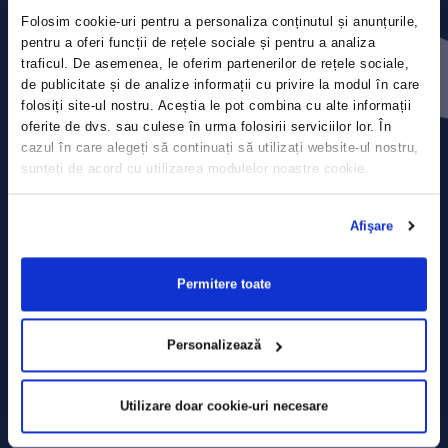
Folosim cookie-uri pentru a personaliza conținutul și anunțurile,
Contact
pentru a oferi funcții de rețele sociale și pentru a analiza
traficul. De asemenea, le oferim partenerilor de rețele sociale,
de publicitate și de analize informații cu privire la modul în care
Comunicate de presă
folosiți site-ul nostru. Aceștia le pot combina cu alte informații
oferite de dvs. sau culese în urma folosirii serviciilor lor. În
Politica de confidențialitate
cazul în care alegeți să continuați să utilizați website-ul nostru,
sunteți de acord cu utilizarea modulelor noastre cookie.
Politica de prelucrare a datelor
Afişare
Termeni și condiții
Declarația Cookie
Permitere toate
Personalizează
Utilizare doar cookie-uri necesare