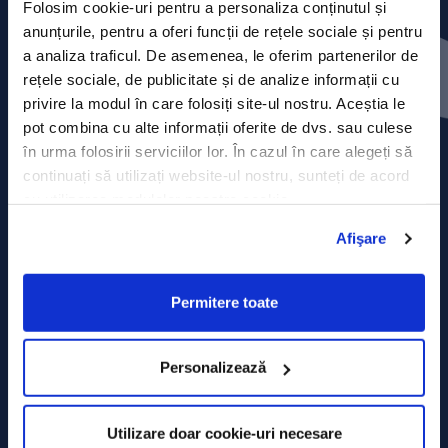
Folosim cookie-uri pentru a personaliza conținutul și
anunțurile, pentru a oferi funcții de rețele sociale și pentru
Contact
a analiza traficul. De asemenea, le oferim partenerilor de
rețele sociale, de publicitate și de analize informații cu
Comunicate de presă
privire la modul în care folosiți site-ul nostru. Aceștia le
pot combina cu alte informații oferite de dvs. sau culese
Politica de confidențialitate
în urma folosirii serviciilor lor. În cazul în care alegeți să
continuați să utilizați website-ul nostru, sunteți de acord
Politica de prelucrare a datelor
cu utilizarea modulelor noastre cookie.
Termeni și condiții
Afişare
Declarația Cookie
Permitere toate
Personalizează
Utilizare doar cookie-uri necesare