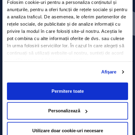
Folosim cookie-uri pentru a personaliza conținutul și
anunțurile, pentru a oferi funcții de rețele sociale și pentru
Contact
a analiza traficul. De asemenea, le oferim partenerilor de
rețele sociale, de publicitate și de analize informații cu
Comunicate de presă
privire la modul în care folosiți site-ul nostru. Aceștia le
pot combina cu alte informații oferite de dvs. sau culese
Politica de confidențialitate
în urma folosirii serviciilor lor. În cazul în care alegeți să
continuați să utilizați website-ul nostru, sunteți de acord
Politica de prelucrare a datelor
cu utilizarea modulelor noastre cookie.
Termeni și condiții
Afişare
Declarația Cookie
Permitere toate
Personalizează
Utilizare doar cookie-uri necesare