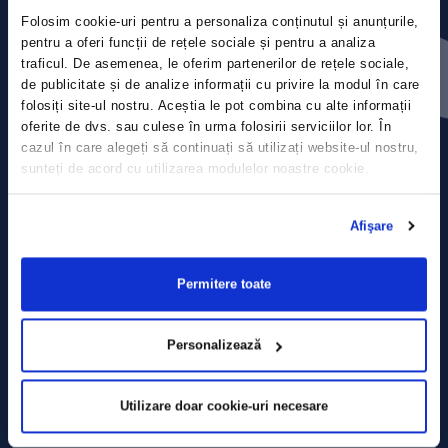
Folosim cookie-uri pentru a personaliza conținutul și anunțurile,
Contact
pentru a oferi funcții de rețele sociale și pentru a analiza
traficul. De asemenea, le oferim partenerilor de rețele sociale,
de publicitate și de analize informații cu privire la modul în care
Comunicate de presă
folosiți site-ul nostru. Aceștia le pot combina cu alte informații
oferite de dvs. sau culese în urma folosirii serviciilor lor. În
Politica de confidențialitate
cazul în care alegeți să continuați să utilizați website-ul nostru,
sunteți de acord cu utilizarea modulelor noastre cookie.
Politica de prelucrare a datelor
Afişare
Termeni și condiții
Declarația Cookie
Permitere toate
Personalizează
Utilizare doar cookie-uri necesare