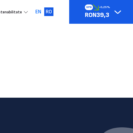
SFG
-0,25%
EN
RO
tenabilitate
RON39,3