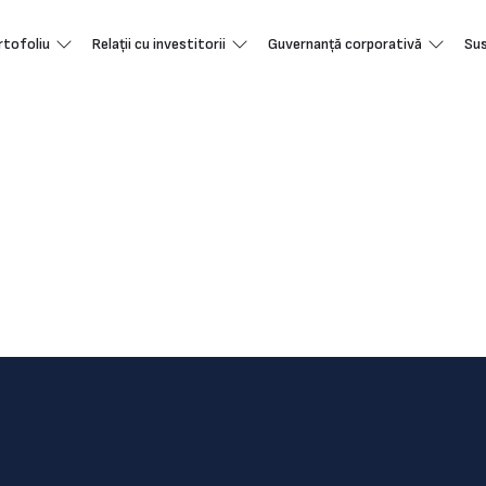
rtofoliu
Relații cu investitorii
Guvernanță corporativă
Sus