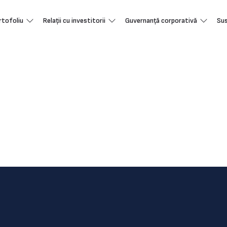
rtofoliu
Relații cu investitorii
Guvernanță corporativă
Sus