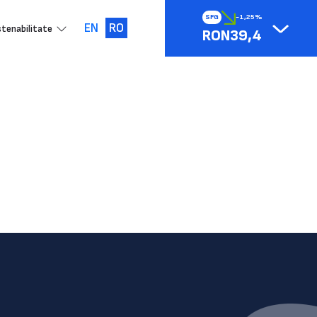
SFG
-1,25%
EN
RO
tenabilitate
RON39,4