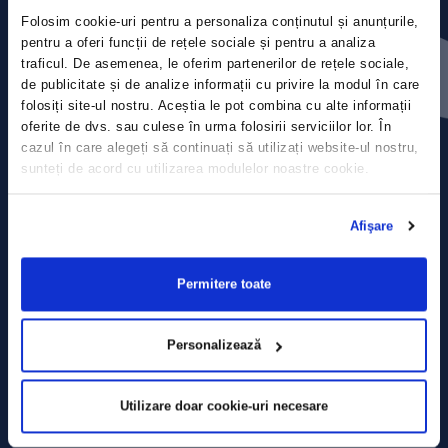
Folosim cookie-uri pentru a personaliza conținutul și anunțurile,
Contact
pentru a oferi funcții de rețele sociale și pentru a analiza
traficul. De asemenea, le oferim partenerilor de rețele sociale,
de publicitate și de analize informații cu privire la modul în care
Comunicate de presă
folosiți site-ul nostru. Aceștia le pot combina cu alte informații
oferite de dvs. sau culese în urma folosirii serviciilor lor. În
Politica de confidențialitate
cazul în care alegeți să continuați să utilizați website-ul nostru,
sunteți de acord cu utilizarea modulelor noastre cookie.
Politica de prelucrare a datelor
Afişare
Termeni și condiții
Declarația Cookie
Permitere toate
Personalizează
Utilizare doar cookie-uri necesare