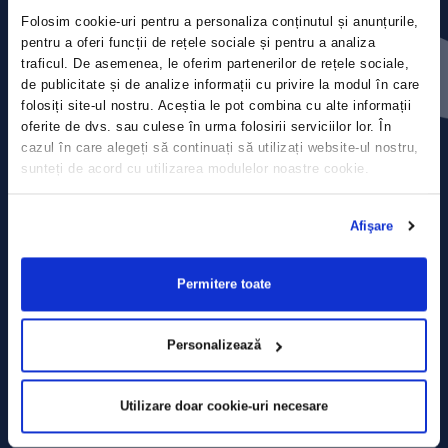
Folosim cookie-uri pentru a personaliza conținutul și anunțurile,
Contact
pentru a oferi funcții de rețele sociale și pentru a analiza
traficul. De asemenea, le oferim partenerilor de rețele sociale,
de publicitate și de analize informații cu privire la modul în care
Comunicate de presă
folosiți site-ul nostru. Aceștia le pot combina cu alte informații
oferite de dvs. sau culese în urma folosirii serviciilor lor. În
Politica de confidențialitate
cazul în care alegeți să continuați să utilizați website-ul nostru,
sunteți de acord cu utilizarea modulelor noastre cookie.
Politica de prelucrare a datelor
Afişare
Termeni și condiții
Declarația Cookie
Permitere toate
Personalizează
Utilizare doar cookie-uri necesare