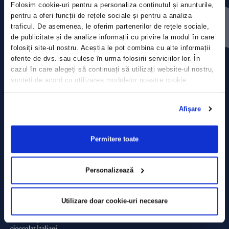
Folosim cookie-uri pentru a personaliza conținutul și anunțurile,
Contact
pentru a oferi funcții de rețele sociale și pentru a analiza
traficul. De asemenea, le oferim partenerilor de rețele sociale,
Comunicate de presă
de publicitate și de analize informații cu privire la modul în care
folosiți site-ul nostru. Aceștia le pot combina cu alte informații
Politica de confidențialitate
oferite de dvs. sau culese în urma folosirii serviciilor lor. În
cazul în care alegeți să continuați să utilizați website-ul nostru,
sunteți de acord cu utilizarea modulelor noastre cookie.
Politica de prelucrare a datelor
Termeni și condiții
Afişare
Declarația Cookie
Permitere toate
Personalizează
Utilizare doar cookie-uri necesare