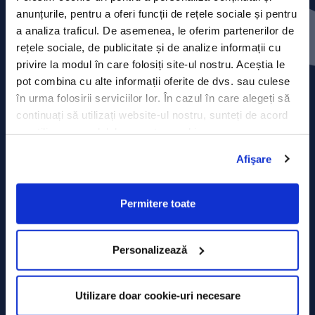
Contact
anunțurile, pentru a oferi funcții de rețele sociale și pentru
a analiza traficul. De asemenea, le oferim partenerilor de
Comunicate de presă
rețele sociale, de publicitate și de analize informații cu
privire la modul în care folosiți site-ul nostru. Aceștia le
Politica de confidențialitate
pot combina cu alte informații oferite de dvs. sau culese
în urma folosirii serviciilor lor. În cazul în care alegeți să
Politica de prelucrare a datelor
continuați să utilizați website-ul nostru, sunteți de acord
cu utilizarea modulelor noastre cookie.
Termeni și condiții
Afişare
Declarația Cookie
Permitere toate
Personalizează
Utilizare doar cookie-uri necesare