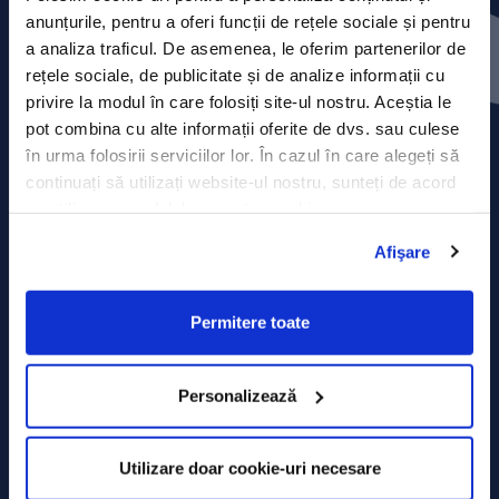
Contact
anunțurile, pentru a oferi funcții de rețele sociale și pentru
a analiza traficul. De asemenea, le oferim partenerilor de
Comunicate de presă
rețele sociale, de publicitate și de analize informații cu
privire la modul în care folosiți site-ul nostru. Aceștia le
Politica de confidențialitate
pot combina cu alte informații oferite de dvs. sau culese
în urma folosirii serviciilor lor. În cazul în care alegeți să
Politica de prelucrare a datelor
continuați să utilizați website-ul nostru, sunteți de acord
cu utilizarea modulelor noastre cookie.
Termeni și condiții
Afişare
Declarația Cookie
Permitere toate
Personalizează
Utilizare doar cookie-uri necesare