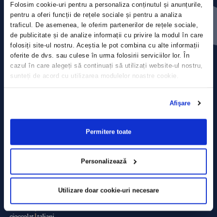
Folosim cookie-uri pentru a personaliza conținutul și anunțurile,
Contact
pentru a oferi funcții de rețele sociale și pentru a analiza
traficul. De asemenea, le oferim partenerilor de rețele sociale,
Comunicate de presă
de publicitate și de analize informații cu privire la modul în care
folosiți site-ul nostru. Aceștia le pot combina cu alte informații
Politica de confidențialitate
oferite de dvs. sau culese în urma folosirii serviciilor lor. În
cazul în care alegeți să continuați să utilizați website-ul nostru,
sunteți de acord cu utilizarea modulelor noastre cookie.
Politica de prelucrare a datelor
Termeni și condiții
Afişare
Declarația Cookie
Permitere toate
Personalizează
Utilizare doar cookie-uri necesare