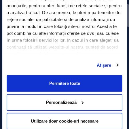
Contact
anunțurile, pentru a oferi funcții de rețele sociale și pentru
a analiza traficul. De asemenea, le oferim partenerilor de
Comunicate de presă
rețele sociale, de publicitate și de analize informații cu
privire la modul în care folosiți site-ul nostru. Aceștia le
Politica de confidențialitate
pot combina cu alte informații oferite de dvs. sau culese
în urma folosirii serviciilor lor. În cazul în care alegeți să
Politica de prelucrare a datelor
continuați să utilizați website-ul nostru, sunteți de acord
cu utilizarea modulelor noastre cookie.
Termeni și condiții
Afişare
Declarația Cookie
Permitere toate
Personalizează
Utilizare doar cookie-uri necesare