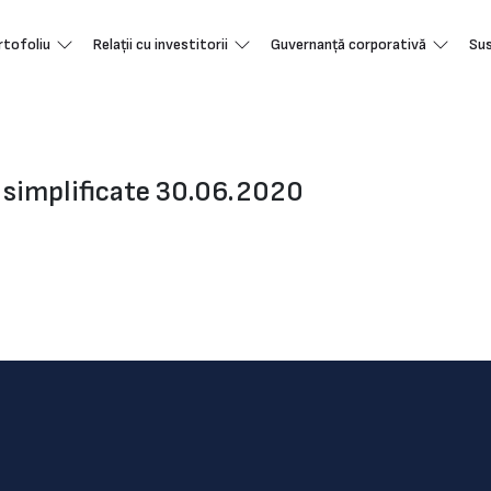
rtofoliu
Relații cu investitorii
Guvernanță corporativă
Sus
e simplificate 30.06.2020