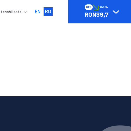
SFG
-0,5%
EN
RO
tenabilitate
RON39,7