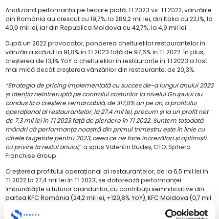
Analizând perfomanța pe fiecare piață, T1 2023 vs. T1 2022, vânzările
din România au crescut cu 19,7%, la 289,2 mil lei, din Italia cu 22,1%, la
40,9 mil lei, iar din Republica Moldova cu 42,7%, la 4,9 mil lei.
După un 2022 provocator, ponderea cheltuielilor restaurantelor în
vânzări a scăzut la 91,8% în T1 2023 față de 97,6% în T1 2022. În plus,
creșterea de 13,1% YoY a cheltuielilor în restaurante în T1 2023 a fost
mai mică decât creșterea vânzărilor din restaurante, de 20,3%.
“Strategia de pricing implementată cu succes de-a lungul anului 2022
și atenția neîntreruptă pe controlul costurilor la nivelul Grupului au
condus la o creștere remarcabilă, de 317,8% an pe an, a profitului
operațional al restaurantelor, la 27,4 mil lei, precum și la un profit net
de 7,3 mil lei în T1 2023 față de pierdere în T1 2022. Suntem totodată
mândri că performanța noastră din primul trimestru este în linie cu
cifrele bugetate pentru 2023, ceea ce ne face încrezători și optimiști
cu privire la restul anului
,” a spus Valentin Budeș, CFO, Sphera
Franchise Group.
Creșterea profitului operațional al restaurantelor, de la 6,5 mil lei în
T1 2022 la 27,4 mil lei în T1 2023, se datorează performanței
îmbunătățite a tuturor brandurilor, cu contribuții semnificative din
partea KFC România (24,2 mil lei, +120,8% YoY), KFC Moldova (0,7 mil
lei, +66,5% YoY), KFC Italia (2,1 mil lei față de pierderea operațională
a restaurantelor de 2,9 mil lei) și Taco Bell (0,4 mil lei față de