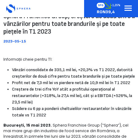
SFG
-1,25%
RON39,4
Sphera Franchise Group, creștere de două cifre a
vânzărilor pentru toate brandurile și pe toate
piețele în T1 2023
2023-05-15
Informații cheie pentru T1:
Vânzări consolidate de 335,1 mil lei, +20,3% vs T1 2022, datorită
creșterilor de două cifre pentru toate brandurile și pe toate piețele
Profit net de 7,3 mil lei vs pierdere netă de 10,9 mil lei în T1 2022
Creștere de trei cifre YoY atât a profitului operațional al
restaurantelor (+318%, la 27,4 mil lei), cât și a EBITDA (+526%, la
23,5 mil lei)
Scădere cu 6 pp a ponderii cheltuielilor restaurantelor în vânzările
totale vs T1 2022
București, 15 mai 2023.
Sphera Franchise Group (“Sphera”), cel
mai mare grup din industria de food service din România, a
înregistrat, în primele trei luni ale lui 2023, vânzări consolidate de