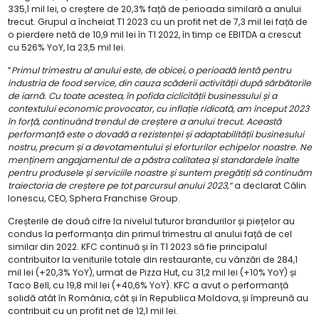
335,1 mil lei, o creștere de 20,3% față de perioada similară a anului
trecut. Grupul a încheiat T1 2023 cu un profit net de 7,3 mil lei față de
o pierdere netă de 10,9 mil lei în T1 2022, în timp ce EBITDA a crescut
cu 526% YoY, la 23,5 mil lei.
“
Primul trimestru al anului este, de obicei, o perioadă lentă pentru
industria de food service, din cauza scăderii activității după sărbătorile
de iarnă. Cu toate acestea, în pofida ciclicității businessului și a
contextului economic provocator, cu inflație ridicată, am început 2023
în forță, continuând trendul de creștere a anului trecut. Această
performanță este o dovadă a rezistenței și adaptabilității businesului
nostru, precum și a devotamentului și eforturilor echipelor noastre. Ne
menținem angajamentul de a păstra calitatea și standardele înalte
pentru produsele și serviciile noastre și suntem pregătiți să continuăm
traiectoria de creștere pe tot parcursul anului 2023,”
a declarat Călin
Ionescu, CEO, Sphera Franchise Group.
Creșterile de două cifre la nivelul tuturor brandurilor și piețelor au
condus la performanța din primul trimestru al anului față de cel
similar din 2022. KFC continuă și în T1 2023 să fie principalul
contribuitor la veniturile totale din restaurante, cu vânzări de 284,1
mil lei (+20,3% YoY), urmat de Pizza Hut, cu 31,2 mil lei (+10% YoY) și
Taco Bell, cu 19,8 mil lei (+40,6% YoY). KFC a avut o performanță
solidă atât în România, cât și în Republica Moldova, și împreună au
contribuit cu un profit net de 12,1 mil lei.