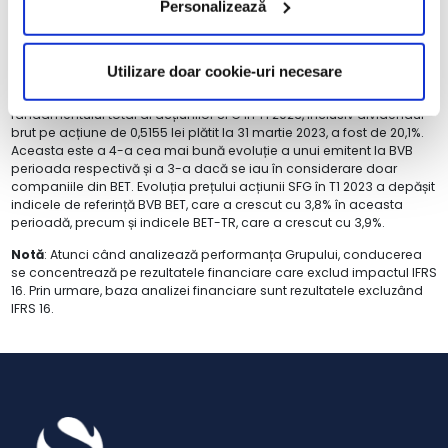
Personalizează
Evoluția acțiunilor SFG la Bursa de Valori București
În ceea ce privește performanța la Bursa de Valori București,
Utilizare doar cookie-uri necesare
acțiunile SFG au continuat evoluția pozitivă în T1 2023, înregistrând o
creștere de 16,4% în primele trei luni ale anului. Evoluția
randamentului total al acțiunilor SFG în T1 2023, inclusiv dividendul
brut pe acțiune de 0,5155 lei plătit la 31 martie 2023, a fost de 20,1%.
Aceasta este a 4-a cea mai bună evoluție a unui emitent la BVB
perioada respectivă și a 3-a dacă se iau în considerare doar
companiile din BET. Evoluția prețului acțiunii SFG în T1 2023 a depășit
indicele de referință BVB BET, care a crescut cu 3,8% în aceasta
perioadă, precum și indicele BET-TR, care a crescut cu 3,9%.
Notă
: Atunci când analizează performanța Grupului, conducerea
se concentrează pe rezultatele financiare care exclud impactul IFRS
16. Prin urmare, baza analizei financiare sunt rezultatele excluzând
IFRS 16.