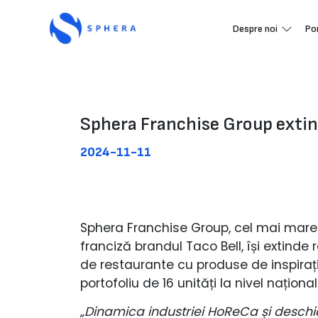
Despre noi
Po
Sphera Franchise Group extind
2024-11-11
Sphera Franchise Group, cel mai mare 
franciză brandul Taco Bell, își extinde
de restaurante cu produse de inspiraț
portofoliu de 16 unități la nivel națion
„Dinamica industriei HoReCa și desch