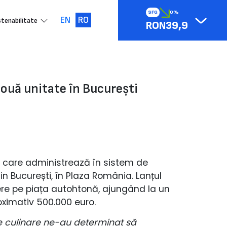
SFG
0%
EN
RO
tenabilitate
RON39,9
nouă unitate în București
, care administrează în sistem de
in București, în Plaza România. Lanțul
ere pe piața autohtonă, ajungând la un
proximativ 500.000 euro.
e culinare ne-au determinat să