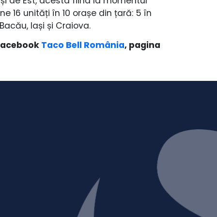
și de Est, acesta fiind la momentul
e 16 unități în 10 orașe din țară: 5 în
 Bacău, Iași și Craiova.
e Facebook
Taco Bell România
, pagina