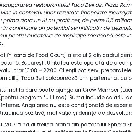
 Inaugurarea restaurantului Taco Bell din Plaza Ro
vine în contextul unor rezultate financiare încurajat
u prima dată un S1 cu profit net, de peste 0,5 milio
în continuare un potențial semnificativ de dezvoltar
ul pentru bucătăria de inspirație mexicană este în
a.
t în zona de Food Court, la etajul 2 din cadrul cen
sector 6, București. Unitatea este operată de o ech
rvalul orar 10:00 – 22:00. Clienții pot servi preparat
iciliu, Taco Bell colaborează prin parteneriat cu p
nitul net la care poate ajunge un Crew Member (Luc
 (pentru program full time). Suma include salariul d
 interne. Angajarea nu este condiționată de experien
d atitudinea pozitivă, motivația și dorința de dezvolta
ul 2017, fiind al treilea brand din portofoliul Sphera 