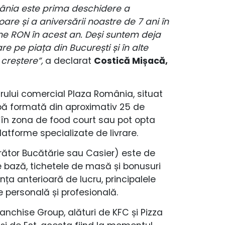
mânia este prima deschidere a
oare și a aniversării noastre de 7 ani în
ane RON în acest an. Deși suntem deja
e pe piața din București și în alte
 creștere”,
a declarat
Costică Mișacă,
trului comercial Plaza România, situat
ipă formată din aproximativ 25 de
ele în zona de food court sau pot opta
latforme specializate de livrare.
rător Bucătărie sau Casier) este de
e bază, tichetele de masă și bonusuri
ța anterioară de lucru, principalele
re personală și profesională.
Franchise Group, alături de KFC și Pizza