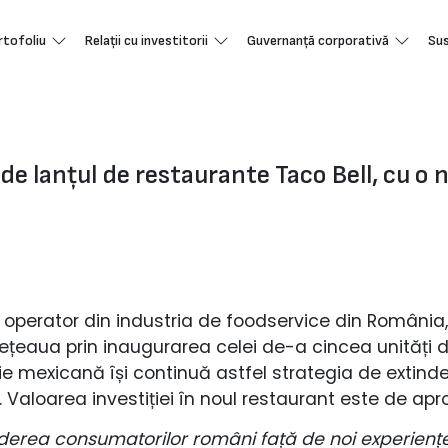
rtofoliu
Relații cu investitorii
Guvernanță corporativă
Sus
e lanțul de restaurante Taco Bell, cu o 
operator din industria de foodservice din România
 rețeaua prin inaugurarea celei de-a cincea unități d
ie mexicană își continuă astfel strategia de extind
al. Valoarea investiției în noul restaurant este de a
iderea consumatorilor români față de noi experienț