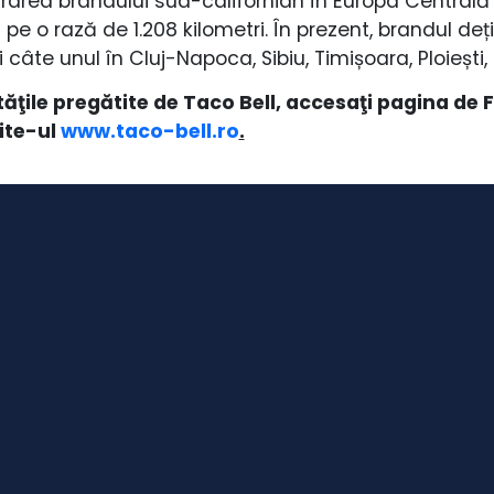
rarea brandului sud-californian în Europa Centrală 
e o rază de 1.208 kilometri. În prezent, brandul dețin
i câte unul în Cluj-Napoca, Sibiu, Timișoara, Ploiești,
tăţile pregătite de Taco Bell, accesaţi pagina d
site-ul
www.taco-bell.ro
.