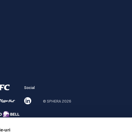
Social
© SPHERA 2026
ie-uri