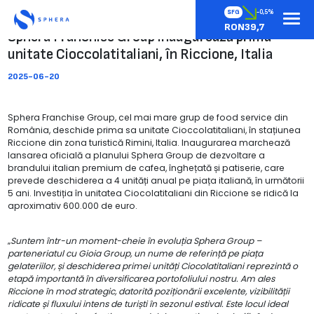
SFG
-0,5%
RON39,7
Sphera Franchise Group inaugurează prima
unitate Cioccolatitaliani, în Riccione, Italia
2025-06-20
Sphera Franchise Group, cel mai mare grup de food service din
România, deschide prima sa unitate Cioccolatitaliani, în stațiunea
Riccione din zona turistică Rimini, Italia. Inaugurarea marchează
lansarea oficială a planului Sphera Group de dezvoltare a
brandului italian premium de cafea, înghețată și patiserie, care
prevede deschiderea a 4 unități anual pe piața italiană, în următorii
5 ani. Investiția în unitatea Ciocolatitaliani din Riccione se ridică la
aproximativ 600.000 de euro.
„
Suntem într-un moment-cheie în evoluția Sphera Group –
parteneriatul cu Gioia Group, un nume de referință pe piața
gelateriilor, și deschiderea primei unități Ciocolatitaliani reprezintă o
etapă importantă în diversificarea portofoliului nostru. Am ales
Riccione în mod strategic, datorită poziționării excelente, vizibilității
ridicate și fluxului intens de turiști în sezonul estival. Este locul ideal