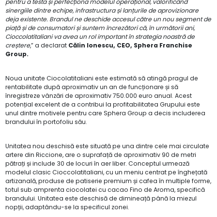
pentru a testa și perfecționa modelul operațional, valorificând
sinergiile dintre echipe, infrastructura și lanțurile de aprovizionare
deja existente. Brandul ne deschide accesul către un nou segment de
piață și de consumatori și suntem încrezători că, în următorii ani,
Cioccolatitaliani va avea un rol important în strategia noastră de
creștere
,” a declarat
Călin Ionescu, CEO, Sphera Franchise
Group.
Noua unitate Ciocolatitaliani este estimată să atingă pragul de
rentabilitate după aproximativ un an de funcționare și să
înregistreze vânzări de aproximativ 750.000 euro anual. Acest
potențial excelent de a contribui la profitabilitatea Grupului este
unul dintre motivele pentru care Sphera Group a decis includerea
brandului în portofoliu său.
Unitatea nou deschisă este situată pe una dintre cele mai circulate
artere din Riccione, are o suprafață de aproximativ 90 de metri
pătrați și include 30 de locuri în aer liber. Conceptul urmează
modelul clasic Cioccolatitaliani, cu un meniu centrat pe înghețată
artizanală, produse de patiserie premium și cafea în multiple forme,
totul sub amprenta ciocolatei cu cacao Fino de Aroma, specifică
brandului. Unitatea este deschisă de dimineață până la miezul
nopții, adaptându-se la specificul zonei.