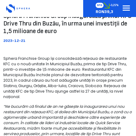
SFG
-0,25%
RON39,3
Sphera Franchise Group inaugurează primul KFC
Drive Thru din Buzău, în urma unei investiții de
1,5 milioane de euro
2023-12-21
Sphera Franchise Group își consolidează rețeaua de restaurante
KFC cu o nouă unitate în Municipiul Buzău, prima de tip Drive Thru,
printr-o investiție de 1,5 milioane de euro. Restaurantul KFC din
Municipiul Buzău închide planul de dezvoltare teritorială pentru
2023, în cadrul căruia au fost adăugate unități în orașe precum
Slatina, Giurgiu, Orăștie, Alba-Iulia, Craiova, Slobozia. Rețeaua de
unități KFC de tip Drive Thru ajunge astfel la 27 de unități, la nivel
național.
“Ne bucurăm că finalul de an ne găsește la inaugurarea unui nou
restaurant din rețeaua KFC, al doilea din Municipiul Buzău, o zonă cu o
aglomerație urbană importantă și deschidere către experiențe de
consum. În calitate de lideri ai industriei locale de Quick Service
Restaurants, mizăm foarte mult pe accesibilitate și flexibilitate în
servirea produselor, prin urmare, locațiile de tip Drive Thru sunt