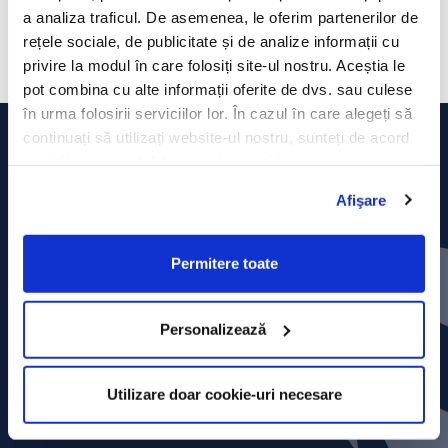
salariul de bază, tichetele de masă și bonusuri și prime acordate
a analiza traficul. De asemenea, le oferim partenerilor de
conform politicii de remunerare a KFC. De asemenea, echipa KFC DT
Buzău beneficiază în mod gratuit de accesul la peste 700 de cursuri
rețele sociale, de publicitate și de analize informații cu
online de formare.
privire la modul în care folosiți site-ul nostru. Aceștia le
pot combina cu alte informații oferite de dvs. sau culese
în urma folosirii serviciilor lor. În cazul în care alegeți să
continuați să utilizați website-ul nostru, sunteți de acord
cu utilizarea modulelor noastre cookie.
Afişare
Permitere toate
Personalizează
Utilizare doar cookie-uri necesare
Contact