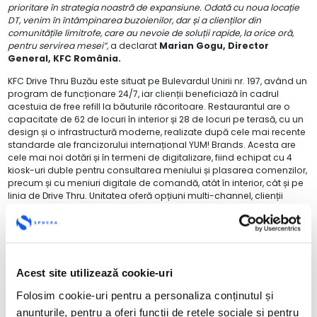
prioritare în strategia noastră de expansiune. Odată cu noua locație
DT, venim în întâmpinarea buzoienilor, dar și a clienților din
comunitățile limitrofe, care au nevoie de soluții rapide, la orice oră,
pentru servirea mesei”,
a declarat
Marian Gogu, Director
General, KFC România.
KFC Drive Thru Buzău este situat pe Bulevardul Unirii nr. 197, având un
program de funcționare 24/7, iar clienții beneficiază în cadrul
acestuia de free refill la băuturile răcoritoare. Restaurantul are o
capacitate de 62 de locuri în interior și 28 de locuri pe terasă, cu un
design și o infrastructură moderne, realizate după cele mai recente
standarde ale francizorului internațional YUM! Brands. Acesta are
cele mai noi dotări și în termeni de digitalizare, fiind echipat cu 4
kiosk-uri duble pentru consultarea meniului și plasarea comenzilor,
precum și cu meniuri digitale de comandă, atât în interior, cât și pe
linia de Drive Thru. Unitatea oferă opțiuni multi-channel, clienții
având posibilitatea de a servi produsele în confortul restaurantului,
prin opțiunea take-away sau prin intermediul serviciului de Drive
Thru.
Noul restaurant generează 45 de locuri de muncă pentru
comunitate, oferind un mediu dinamic, care încurajează
Acest site utilizează cookie-uri
dezvoltarea profesională și personală. Un membru al echipei, fie că
este lucrător în bucătărie sau casier, poate obține un venit net de
Folosim cookie-uri pentru a personaliza conținutul și
3.100 de lei începând cu a treia lună de colaborare, ce include
anunțurile, pentru a oferi funcții de rețele sociale și pentru