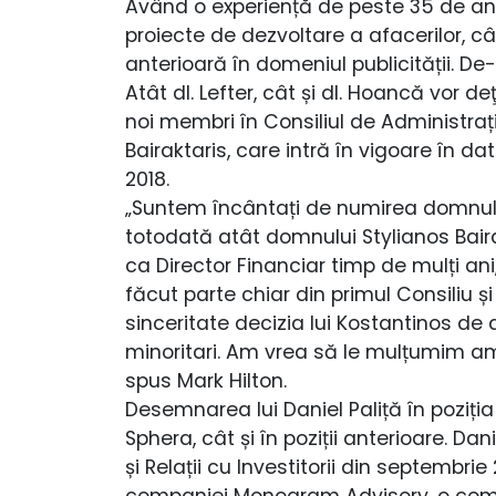
Având o experiență de peste 35 de ani
proiecte de dezvoltare a afacerilor, c
anterioară în domeniul publicității. D
Atât dl. Lefter, cât și dl. Hoancă vor 
noi membri în Consiliul de Administra
Bairaktaris, care intră în vigoare în da
2018.
„Suntem încântați de numirea domnulu
totodată atât domnului Stylianos Bairak
ca Director Financiar timp de mulți ani
făcut parte chiar din primul Consiliu ș
sinceritate decizia lui Kostantinos de 
minoritari. Am vrea să le mulțumim am
spus Mark Hilton.
Desemnarea lui Daniel Paliță în poziția
Sphera, cât și în poziții anterioare. Da
și Relații cu Investitorii din septembri
companiei Monogram Advisory, o compa