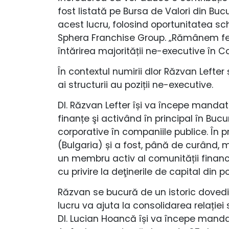
fost listată pe Bursa de Valori din Bu
acest lucru, folosind oportunitatea sch
Sphera Franchise Group. „Rămânem ferm
întărirea majorității ne-executive în C
În contextul numirii dlor Răzvan Lefte
ai structurii au poziții ne-executive.
Dl. Răzvan Lefter își va începe mandat
finanțe şi activând în principal în Buc
corporative în companiile publice. În p
(Bulgaria) și a fost, până de curând, 
un membru activ al comunității financ
cu privire la deţinerile de capital din p
Răzvan se bucură de un istoric dovedit
lucru va ajuta la consolidarea relației s
Dl. Lucian Hoancă își va începe manda