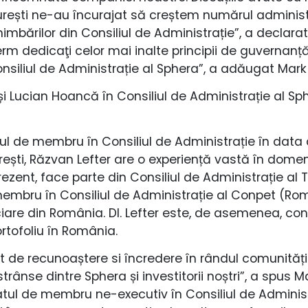
curești ne-au încurajat să creștem numărul administr
imbărilor din Consiliul de Administrație”, a declarat
 dedicaţi celor mai inalte principii de guvernanță
onsiliul de Administrație al Sphera”, a adăugat Mark 
r și Lucian Hoancă în Consiliul de Administrație al 
ul de membru în Consiliul de Administrație în data d
urești, Răzvan Lefter are o experiență vastă în domeni
rezent, face parte din Consiliul de Administrație al
membru în Consiliul de Administrație al Conpet (Rom
iare din România. Dl. Lefter este, de asemenea, con
ortofoliu în România.
 de recunoaștere si încredere în rândul comunității
trânse dintre Sphera și investitorii noștri”, a spus Ma
tul de membru ne-executiv în Consiliul de Administ