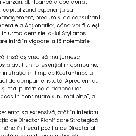
 vânzări, dl. Hoancă a coordonat
, capitalizând experiența sa
op management, precum și de consultant.
erale a Acționarilor, când vor fi aleşi
în urma demisiei d-lui Stylianos
are intră în vigoare la 16 noiembrie
că, însă aș vrea să mulțumesc
os a avut un rol esențial în companie,
inistrație, în timp ce Kostantinos a
ctual de companie listată. Apreciem cu
 și mai puternică a acționarilor
ces în continuare și numai bine”, a
riența sa extensivă, atât în interiorul
cția de Director Planificare Strategică
ţinând în trecut poziţia de Director al
nță pentru diverse activități