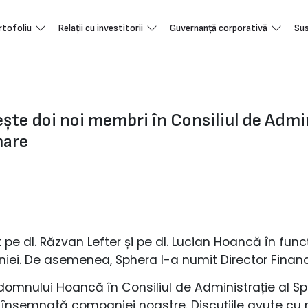
rtofoliu
Relații cu investitorii
Guvernanță corporativă
Sus
e doi noi membri în Consiliul de Admini
mare
 dl. Răzvan Lefter și pe dl. Lucian Hoancă în funcț
iei. De asemenea, Sphera l-a numit Director Financia
i domnului Hoancă în Consiliul de Administrație al 
 însemnată companiei noastre. Discuțiile avute cu 