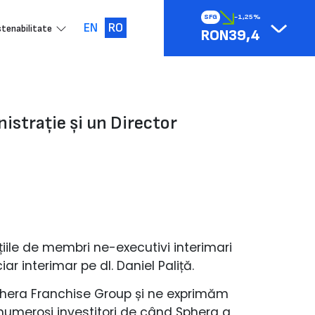
SFG
-1,25%
EN
RO
tenabilitate
RON39,4
strație și un Director
iile de membri ne-executivi interimari
r interimar pe dl. Daniel Paliță.
Sphera Franchise Group și ne exprimăm
numeroși investitori de când Sphera a