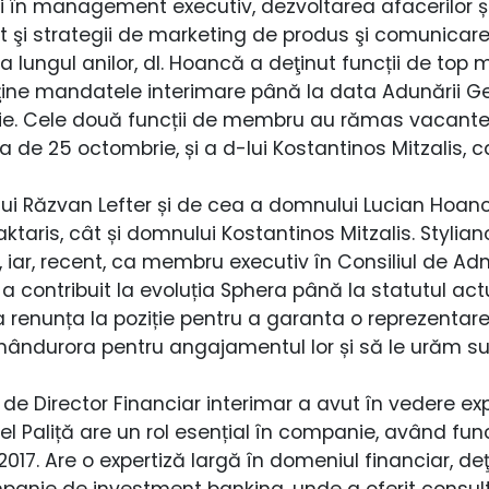
 în management executiv, dezvoltarea afacerilor și
ât şi strategii de marketing de produs şi comunicare
e-a lungul anilor, dl. Hoancă a deţinut funcții de t
deţine mandatele interimare până la data Adunării Gen
ție. Cele două funcții de membru au rămas vacante 
ta de 25 octombrie, și a d-lui Kostantinos Mitzalis, c
i Răzvan Lefter și de cea a domnului Lucian Hoan
taris, cât și domnului Kostantinos Mitzalis. Stylian
, iar, recent, ca membru executiv în Consiliul de Adm
i a contribuit la evoluția Sphera până la statutul a
a renunța la poziție pentru a garanta o reprezentare
ândurora pentru angajamentul lor și să le urăm suc
 de Director Financiar interimar a avut în vedere expe
niel Paliță are un rol esențial în companie, având fun
e 2017. Are o expertiză largă în domeniul financiar, de
nie de investment banking, unde a oferit consulta