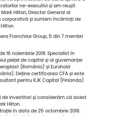
atorilor ne-executivi și am reușit
 Mark Hilton, Director General al
 corporativă și suntem încântați de
Hilton.
Sphera Franchise Group, 5 din 7 membri
e 16 noiembrie 2018. Specialist în
ul pieței de capital și al guvernanței
 Teraplast (România) și Eurohold
ânia). Deține certificarea CFA și este
sultant pentru KJK Capital (Finlanda)
 de investitori și considerăm că acest
rk Hilton.
rație în data de 25 octombrie 2018.