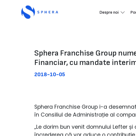
Despre noi
Po
Sphera Franchise Group numeșt
Financiar, cu mandate interi
2018-10-05
Sphera Franchise Group i-a desemnat pe
în Consiliul de Administrație al compan
„Le dorim bun venit domnului Lefter ș
încrederea că vor aduce o contribuție