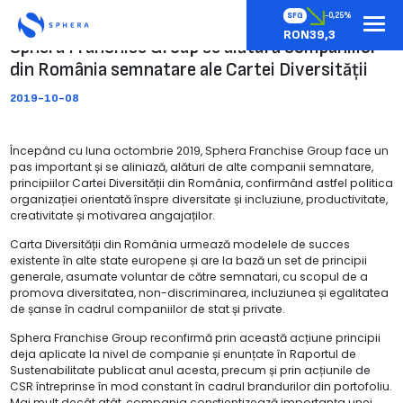
SFG
-0,25%
RON39,3
Sphera Franchise Group se alătură companiilor
din România semnatare ale Cartei Diversității
2019-10-08
Începând cu luna octombrie 2019, Sphera Franchise Group face un
pas important și se aliniază, alături de alte companii semnatare,
principiilor Cartei Diversității din România, confirmând astfel politica
organizației orientată înspre diversitate și incluziune, productivitate,
creativitate și motivarea angajaților.
Carta Diversității din România urmează modelele de succes
existente în alte state europene și are la bază un set de principii
generale, asumate voluntar de către semnatari, cu scopul de a
promova diversitatea, non-discriminarea, incluziunea și egalitatea
de șanse în cadrul companiilor de stat și private.
Sphera Franchise Group reconfirmă prin această acțiune principii
deja aplicate la nivel de companie și enunțate în Raportul de
Sustenabilitate publicat anul acesta, precum și prin acțiunile de
CSR întreprinse în mod constant în cadrul brandurilor din portofoliu.
Mai mult decât atât, compania conștientizează importanța unei