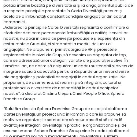
politici interne bazată pe diversitate și își ia angajamentul public de
a respecta principiile prezentate în Carta Diversității, precum și
acela de a îmbunătăți constant condițiile angajaților din cadrul
companiei.
„Aderarea la principiile Cartei Diversității reprezintă o confirmare a
eforturilor dedicate permanentei îmbunătățiri a calității serviciilor
noastre, nu doar în ceea ce privește produsele și experiența din
restaurantele Grupului, ci și raportat la mediul de lucru al
angajaților. Ne propunem, prin strategia de HR și proiectele
implementate la nivel de Grup, să devenim un angajator de top,
care se adresează unor categorii variate ale populației active. În
următorii ani, ne dorim să asigurăm un cadru sustenabil și divers de
integrare socială adecvată pentru a răspunde unor nevoi diverse
ale angajaților și potențialilor angajați în cadrul organizației. Ne
propunem, de asemenea, să reunim și să integrăm, cultural și
profesional, o diversitate de naționalități în cadrul echipelor
noastre”, a declarat Cristina Uleșan, Chief People Office, Sphera
Franchise Group.
“Salutăm decizia Sphera Franchise Group de a sprijini platforma
Cartei Diversității, un proiect unic în România care își propune să
motiveze organizațiile semnatare să recunoască și să extindă
avantajele integrării diversității în practicile organizaționale și de
resurse umane. Sphera Franchise Group vine în cadrul platformei
cu o expertiză solidă în managementul diversităţii și suntem