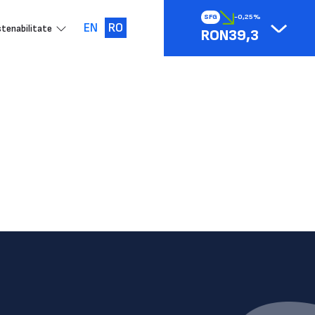
SFG
-0,25%
EN
RO
tenabilitate
RON39,3