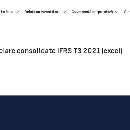
rtofoliu
Relații cu investitorii
Guvernanță corporativă
Sus
iare consolidate IFRS T3 2021 (excel)